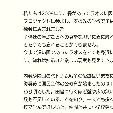
私たちは2008年に、縁があってラオスに
プロジェクトに参加し、支援先の学校で子
機会に恵まれました。
子供達の学ぶことへの真摯な思いに直に触
とを今でも忘れることができません。
今まで遠い国であったラオスをとても身近
に、知れば知るほど厳しい現実も見えてき
内戦や隣国のベトナム戦争の傷跡はいまだ
復興後に国民全体の公教育が始まったのは1
わり頃でした。田舎に行くほど壁や床の無
数も不足していることを知り、一人でも多
校で学んでほしいと、仲間と共に小学校建