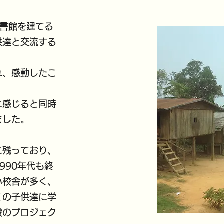
図書館を建てる
供達と交流する
れ、感動したこ
に感じると同時
ました。
に残っており、
990年代も終
い校舎が多く、
くの子供達に学
設のプロジェク