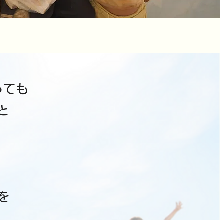
っても
と
を