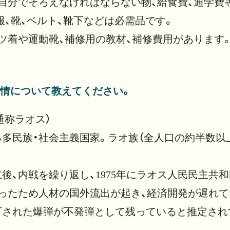
自分でそろえなければならない物、給食費、通学費
服、靴、ベルト、靴下などは必需品です。
ツ着や運動靴、補修用の教材、補修費用があります
情について教えてください。
通称ラオス）
民族・社会主義国家。ラオ族（全人口の約半数以上57
立後、内戦を繰り返し、1975年にラオス人民民主共
ったため人材の国外流出が起き、経済開発が遅れて
下された爆弾が不発弾として残っていると推定され